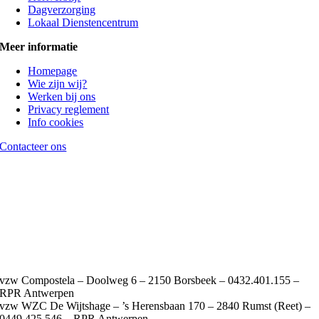
Dagverzorging
Lokaal Dienstencentrum
Meer informatie
Homepage
Wie zijn wij?
Werken bij ons
Privacy reglement
Info cookies
Contacteer ons
vzw Compostela – Doolweg 6 – 2150 Borsbeek – 0432.401.155 –
RPR Antwerpen
vzw WZC De Wijtshage – ’s Herensbaan 170 – 2840 Rumst (Reet) –
0449.425.546 – RPR Antwerpen