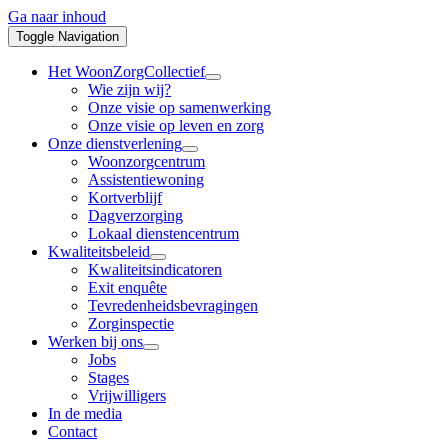
Ga naar inhoud
Toggle Navigation
Het WoonZorgCollectief
Wie zijn wij?
Onze visie op samenwerking
Onze visie op leven en zorg
Onze dienstverlening
Woonzorgcentrum
Assistentiewoning
Kortverblijf
Dagverzorging
Lokaal dienstencentrum
Kwaliteitsbeleid
Kwaliteitsindicatoren
Exit enquête
Tevredenheidsbevragingen
Zorginspectie
Werken bij ons
Jobs
Stages
Vrijwilligers
In de media
Contact