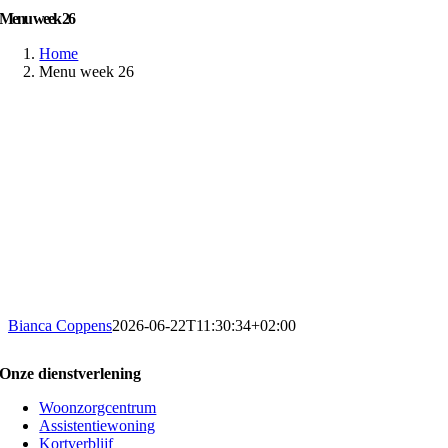
Menu week 26
Home
Menu week 26
Bianca Coppens
2026-06-22T11:30:34+02:00
Onze dienstverlening
Woonzorgcentrum
Assistentiewoning
Kortverblijf