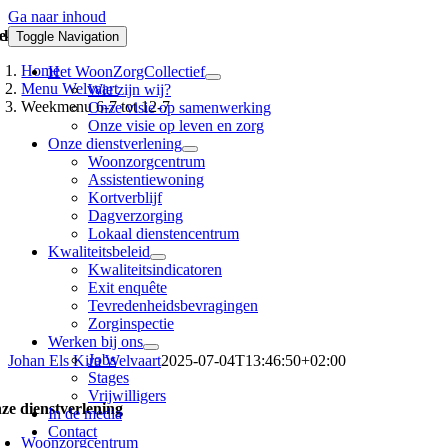
Ga naar inhoud
kmenu 6-7 tot 12-7
Toggle Navigation
Home
Het WoonZorgCollectief
Menu Welvaart
Wie zijn wij?
Weekmenu 6-7 tot 12-7
Onze visie op samenwerking
Onze visie op leven en zorg
Onze dienstverlening
Woonzorgcentrum
Assistentiewoning
Kortverblijf
Dagverzorging
Lokaal dienstencentrum
Kwaliteitsbeleid
Kwaliteitsindicatoren
Exit enquête
Tevredenheidsbevragingen
Zorginspectie
Werken bij ons
Jobs
Johan Els Kira Welvaart
2025-07-04T13:46:50+02:00
Stages
Vrijwilligers
ze dienstverlening
In de media
Contact
Woonzorgcentrum