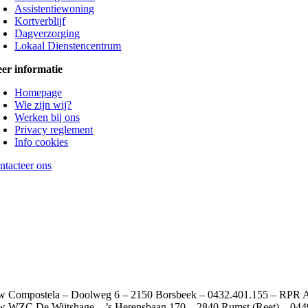
Assistentiewoning
Kortverblijf
Dagverzorging
Lokaal Dienstencentrum
er informatie
Homepage
Wie zijn wij?
Werken bij ons
Privacy reglement
Info cookies
ntacteer ons
w Compostela – Doolweg 6 – 2150 Borsbeek – 0432.401.155 – RPR 
w WZC De Wijtshage – ’s Herensbaan 170 – 2840 Rumst (Reet) – 04